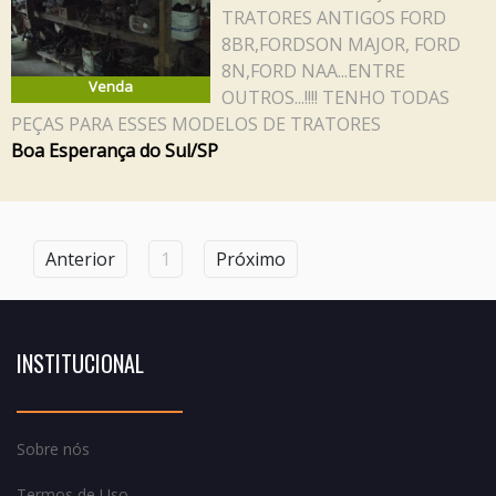
TRATORES ANTIGOS FORD
8BR,FORDSON MAJOR, FORD
8N,FORD NAA...ENTRE
Venda
OUTROS...!!!! TENHO TODAS
PEÇAS PARA ESSES MODELOS DE TRATORES
Boa Esperança do Sul/SP
Anterior
1
Próximo
INSTITUCIONAL
Sobre nós
Termos de Uso