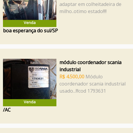
adaptar em colheitadeira de
milho..otimo estado!!!!
Venda
boa esperança do sul/SP
módulo coordenador scania
industrial
R$ 4.500,00
Módulo
coordenador scania industrial
usado...!!!cod 1793631
Venda
/AC