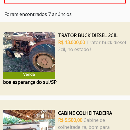
Foram encontrados 7 anúncios
TRATOR BUCK DIESEL 2CIL
R$ 13.000,00
Trator buck diesel
2cil, no estado !
Venda
boa esperança do sul/SP
CABINE COLHEITADEIRA
R$ 5.500,00
Cabine de
colheitadeira, bom para