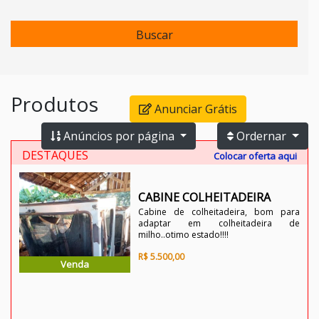
Buscar
Produtos
Anunciar Grátis
Anúncios por página
Ordernar
DESTAQUES
Colocar oferta aqui
módulo coordenador
scania industrial
ara
 de
Módulo coordenador scania
industrial usado...!!!cod 1793631
R$ 4.500,00
Venda