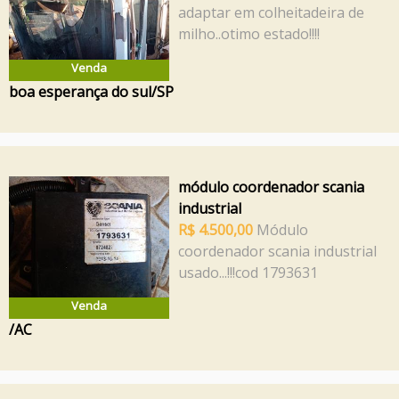
adaptar em colheitadeira de
milho..otimo estado!!!!
Venda
boa esperança do sul/SP
módulo coordenador scania
industrial
R$ 4.500,00
Módulo
coordenador scania industrial
usado...!!!cod 1793631
Venda
/AC