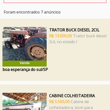
Foram encontrados 7 anúncios
TRATOR BUCK DIESEL 2CIL
R$ 13.000,00
Trator buck diesel
2cil, no estado !
Venda
boa esperança do sul/SP
CABINE COLHEITADEIRA
R$ 5.500,00
Cabine de
colheitadeira, bom para