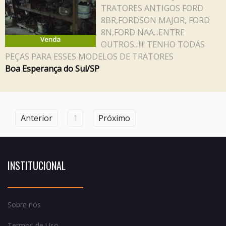
TRATORES ANTIGOS FORD
8BR,FORDSON MAJOR, FORD
8N,FORD NAA...ENTRE
Venda
OUTROS...!!!! TENHO TODAS
PEÇAS PARA ESSES MODELOS DE TRATORES
Boa Esperança do Sul/SP
Anterior
1
Próximo
INSTITUCIONAL
Sobre nós
Termos de Uso