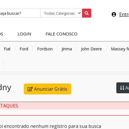
Entr
OS
LOGIN
FALE CONOSCO
Fiat
Ford
Fordson
Jinma
John Deere
Massey f
dny
An
Anunciar Grátis
STAQUES
oi encontrado nenhum registro para sua busca