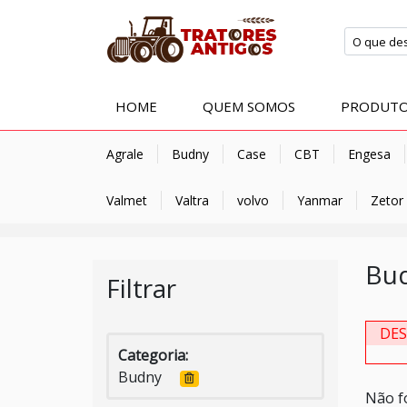
HOME
QUEM SOMOS
PRODUT
Agrale
Budny
Case
CBT
Engesa
Valmet
Valtra
volvo
Yanmar
Zetor
Bu
Filtrar
DE
Categoria:
Budny
Não f