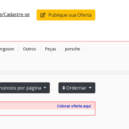
e/Cadastre-se
Publique sua Oferta
erguson
Outros
Peças
porsche
úncios por página
Ordernar
Colocar oferta aqui