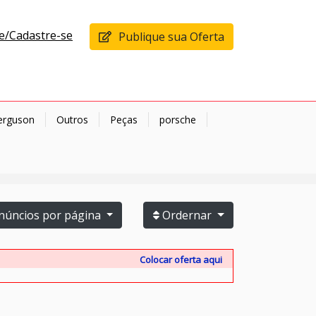
e/Cadastre-se
Publique sua Oferta
erguson
Outros
Peças
porsche
úncios por página
Ordernar
Colocar oferta aqui