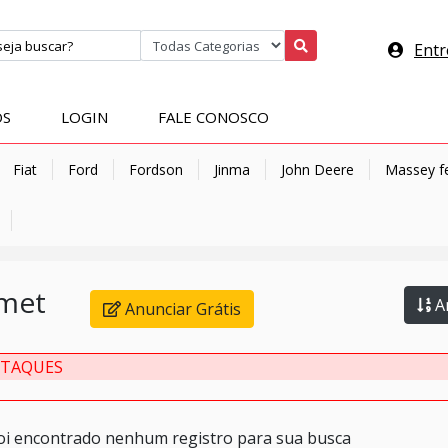
Entr
OS
LOGIN
FALE CONOSCO
Fiat
Ford
Fordson
Jinma
John Deere
Massey f
met
An
Anunciar Grátis
STAQUES
oi encontrado nenhum registro para sua busca