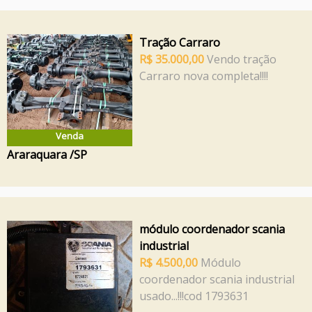
Tração Carraro
R$ 35.000,00
Vendo tração
Carraro nova completa!!!!
Venda
Araraquara /SP
módulo coordenador scania
industrial
R$ 4.500,00
Módulo
coordenador scania industrial
usado...!!!cod 1793631