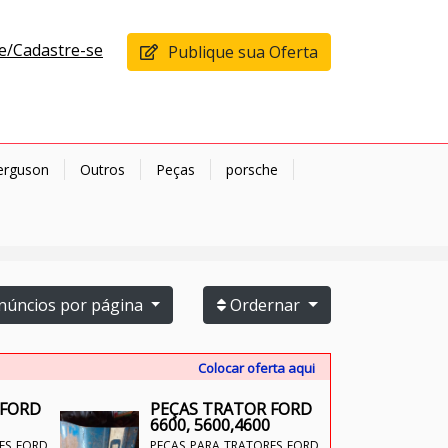
e/Cadastre-se
Publique sua Oferta
erguson
Outros
Peças
porsche
úncios por página
Ordernar
Colocar oferta aqui
 FORD
PEÇAS TRATOR FORD
PE
6600, 5600,4600
660
ES FORD
PEÇAS PARA TRATORES FORD
PEÇ