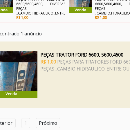
6600,5600,4600, DIVERSAS
6600,5600,4600, D
PEÇAS
PEÇAS
enda
Venda
..CAMBIO,HIDRAULICO..ENTRE
..CAMBIO,HIDRAULIC
R$ 1,00
R$ 1,00
OUTRAS.
OUTRAS.
ncontrado 1 anúncio
PEÇAS TRATOR FORD 6600, 5600,4600
R$ 1,00
PEÇAS PARA TRATORES FORD 660
PEÇAS ..CAMBIO,HIDRAULICO..ENTRE OU
Venda
terior
1
Próximo