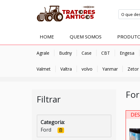
HOME
QUEM SOMOS
PRODUT
Agrale
Budny
Case
CBT
Engesa
Valmet
Valtra
volvo
Yanmar
Zetor
Fo
Filtrar
DE
Categoria:
AS TRATOR FORD
PEÇAS TRATOR FORD
Ford
, 5600,4600
6600, 5600,4600
 PARA TRATORES FORD
PEÇAS PARA TRATORES FORD