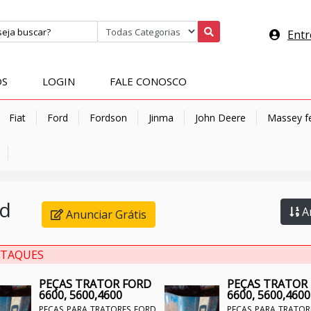
Entr
OS
LOGIN
FALE CONOSCO
Fiat
Ford
Fordson
Jinma
John Deere
Massey f
rd
An
Anunciar Grátis
STAQUES
PEÇAS TRATOR FORD
PEÇAS TRATOR
6600, 5600,4600
6600, 5600,4600
PEÇAS PARA TRATORES FORD
PEÇAS PARA TRATOR