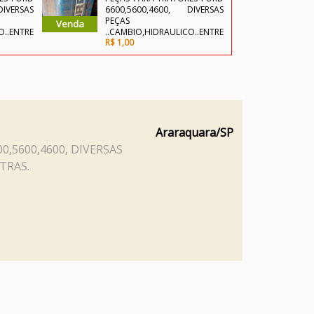
IVERSAS
6600,5600,4600, DIVERSAS
660
PEÇAS
PEÇ
Venda
Venda
O..ENTRE
..CAMBIO,HIDRAULICO..ENTRE
..CA
R$ 1,00
R$ 1
OUTRAS.
OUT
Araraquara/SP
0,5600,4600, DIVERSAS
TRAS.