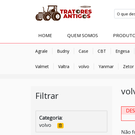
HOME
QUEM SOMOS
PRODUT
Agrale
Budny
Case
CBT
Engesa
Valmet
Valtra
volvo
Yanmar
Zetor
vol
Filtrar
DE
Categoria:
volvo
Não f