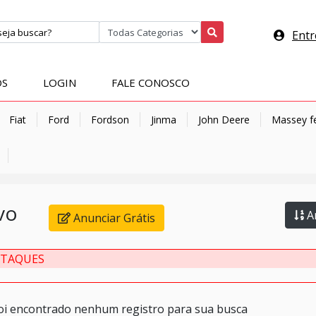
Entr
OS
LOGIN
FALE CONOSCO
Fiat
Ford
Fordson
Jinma
John Deere
Massey f
vo
An
Anunciar Grátis
STAQUES
oi encontrado nenhum registro para sua busca