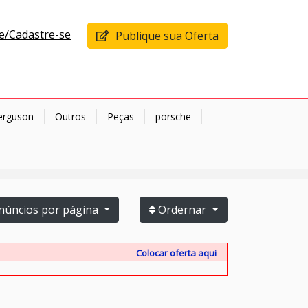
e/Cadastre-se
Publique sua Oferta
erguson
Outros
Peças
porsche
úncios por página
Ordernar
Colocar oferta aqui