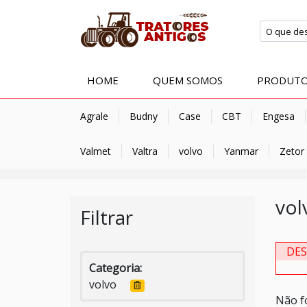
HOME
QUEM SOMOS
PRODUT
Agrale
Budny
Case
CBT
Engesa
Valmet
Valtra
volvo
Yanmar
Zetor
vol
Filtrar
DE
Categoria:
volvo
Não f