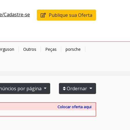
e/Cadastre-se
Publique sua Oferta
erguson
Outros
Peças
porsche
úncios por página
Ordernar
Colocar oferta aqui