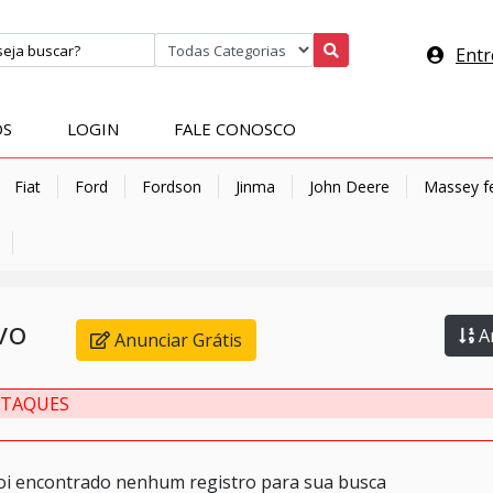
Entr
OS
LOGIN
FALE CONOSCO
Fiat
Ford
Fordson
Jinma
John Deere
Massey f
vo
An
Anunciar Grátis
STAQUES
oi encontrado nenhum registro para sua busca